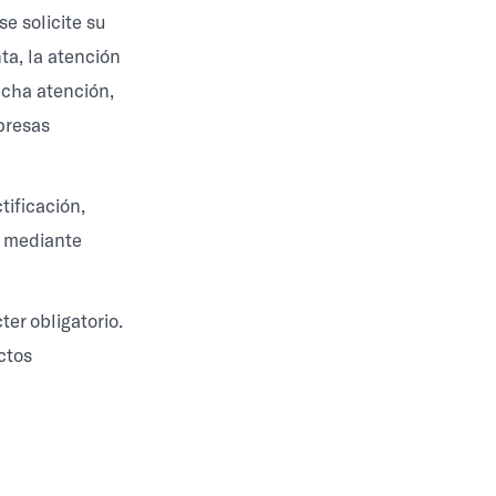
se solicite su
ta, la atención
icha atención,
presas
tificación,
 o mediante
er obligatorio.
ctos