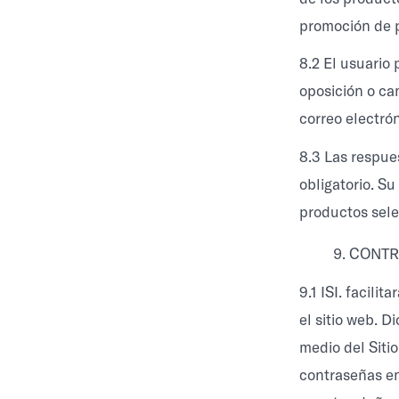
promoción de p
8.2 El usuario
oposición o can
correo electró
8.3 Las respue
obligatorio. S
productos sel
CONTR
9.1 ISI. facili
el sitio web. D
medio del Siti
contraseñas en