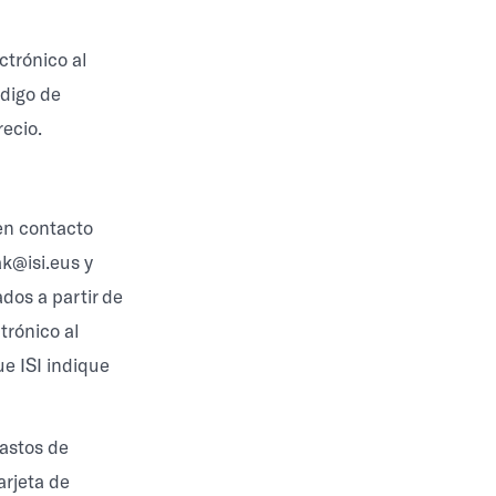
ctrónico al
ódigo de
recio.
 en contacto
ak@isi.eus y
ados a partir de
trónico al
e ISI indique
gastos de
arjeta de