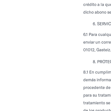
crédito a la qu
dicho abono ser
SERVIC
6.1 Para cualqu
enviar un corre
01012, Gasteiz
PROTE
8.1 En cumplim
demás informac
procedente de 
para su tratami
tratamiento se 
de los producto