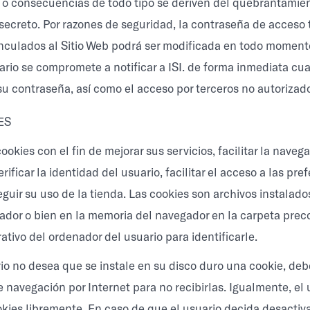
o consecuencias de todo tipo se deriven del quebrantamie
 secreto. Por razones de seguridad, la contraseña de acceso 
vinculados al Sitio Web podrá ser modificada en todo moment
uario se compromete a notificar a ISI. de forma inmediata cu
su contraseña, así como el acceso por terceros no autorizad
ES
a cookies con el fin de mejorar sus servicios, facilitar la nave
erificar la identidad del usuario, facilitar el acceso a las pre
guir su uso de la tienda. Las cookies son archivos instalado
ador o bien en la memoria del navegador en la carpeta prec
ativo del ordenador del usuario para identificarle.
rio no desea que se instale en su disco duro una cookie, deb
 navegación por Internet para no recibirlas. Igualmente, el
okies libremente. En caso de que el usuario decida desactiva