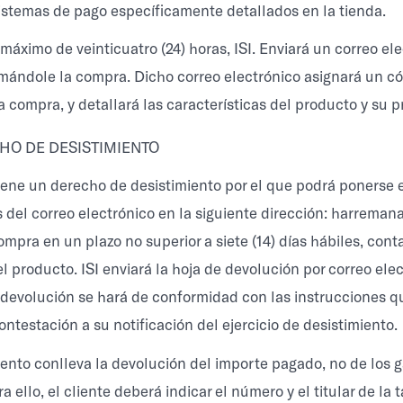
istemas de pago específicamente detallados en la tienda.
 máximo de veinticuatro (24) horas, ISI. Enviará un correo ele
rmándole la compra. Dicho correo electrónico asignará un c
a compra, y detallará las características del producto y su p
HO DE DESISTIMIENTO
 tiene un derecho de desistimiento por el que podrá ponerse
s del correo electrónico en la siguiente dirección: harreman
compra en un plazo no superior a siete (14) días hábiles, cont
l producto. ISI enviará la hoja de devolución por correo elec
 devolución se hará de conformidad con las instrucciones qu
ontestación a su notificación del ejercicio de desistimiento.
miento conlleva la devolución del importe pagado, no de los 
a ello, el cliente deberá indicar el número y el titular de la t