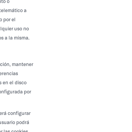
nto o
telemático a
o por el
alquier uso no
os a la misma.
gación, mantener
ferencias
s en el disco
onfigurada por
erá configurar
 usuario podrá
r las cookies,