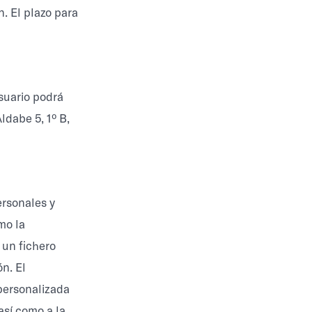
n. El plazo para
usuario podrá
ldabe 5, 1º B,
ersonales y
mo la
 un fichero
ón. El
 personalizada
así como a la