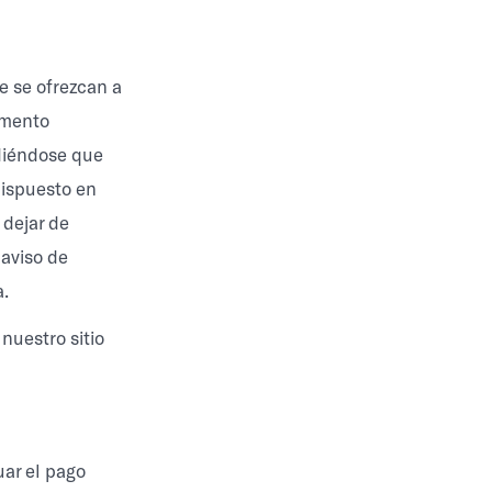
e se ofrezcan a
momento
ndiéndose que
dispuesto en
 dejar de
 aviso de
a.
nuestro sitio
uar el pago