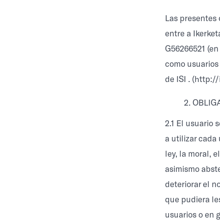
Las presentes 
entre a Ikerket
G56266521 (en a
como usuarios y
de ISI . (http:/
OBLIG
2.1 El usuario s
a utilizar cada
ley, la moral, 
asimismo abste
deteriorar el n
que pudiera le
usuarios o en g