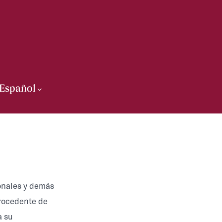
Español
onales y demás
procedente de
a su