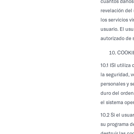
cuantos daños 
revelación del
los servicios 
usuario. El us
autorizado de 
COOKI
10.1 ISI utiliz
la seguridad, v
personales y se
duro del orden
el sistema oper
10.2 Si el usua
su programa de
destruir las co