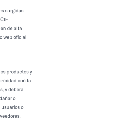
es surgidas
 CIF
den de alta
o web oficial
 los productos y
formidad con la
es, y deberá
 dañar o
s usuarios o
oveedores,