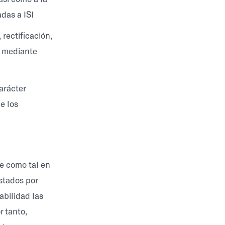
das a ISI
rectificación,
 o mediante
arácter
e los
re como tal en
estados por
abilidad las
r tanto,