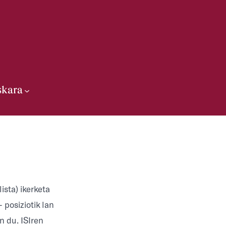
skara
ista) ikerketa
 posiziotik lan
n du. ISIren