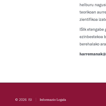
helburu nagusia
teorikoan aurre
zientifikoa izat
ISIk etengabe g
ezinbestekoa ba
berehalako ara
harremanak@i
© 2026
ISI
Informazio Legala