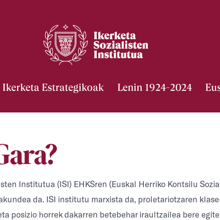
Ikerketa Estrategikoak
Lenin 1924-2024
Eu
Gara?
isten Institutua (ISI) EHKSren (Euskal Herriko Kontsilu Sozial
kundea da. ISI institutu marxista da, proletariotzaren klase-
ta posizio horrek dakarren betebehar iraultzailea bere egite