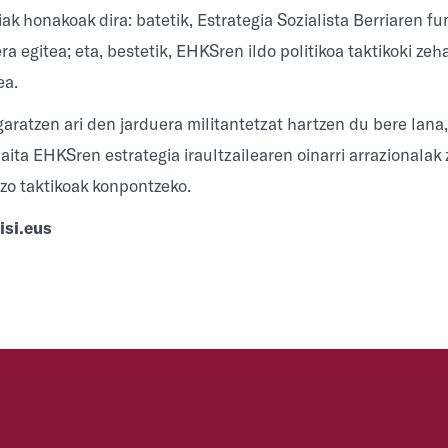
k honakoak dira: batetik, Estrategia Sozialista Berriaren fu
ra egitea; eta, bestetik, EHKSren ildo politikoa taktikoki zeh
ea.
aratzen ari den jarduera militantetzat hartzen du bere lana,
ita EHKSren estrategia iraultzailearen oinarri arrazionalak 
zo taktikoak konpontzeko.
si.eus